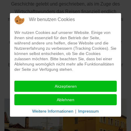
Geschichte gelebt und geschrieben, als im Zuge des
Wirtschaftswunders das Reisen finanziell endlich
möglich war. Neue komfortable Panoramabusse, Hotels
Wir benutzen Cookies
und Ausflugsziele erfüllten die Sehnsucht der
Wir nutzen Cookies auf unserer Website. Einige von
Menschen, die Welt zu entdecken. Für die Förderung
ihnen sind essenziell für den Betrieb der Seite,
des Fremdenverkehrs erhielt Hugo Niedermayer sogar
während andere uns helfen, diese Website und die
Nutzererfahrung zu verbessern (Tracking Cookies). Sie
ehrenhalber die österreichische Staatsbürgerschaft.
können selbst entscheiden, ob Sie die Cookies
Als Gründungsmitglied beim Landesverband
zulassen möchten. Bitte beachten Sie, dass bei einer
Ablehnung womöglich nicht mehr alle Funktionalitäten
bayerischer Omnibusunternehmen war er ein wertvoller
der Seite zur Verfügung stehen.
Ratgeber und Wegbegleiter für nachfolgende
Firmengründungen in der Branche.
Akzeptieren
Ablehnen
Weitere Informationen
|
Impressum